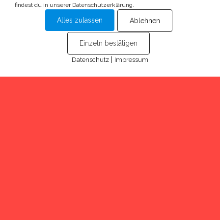
findest du in unserer Datenschutzerklärung.
Alles zulassen
Ablehnen
Einzeln bestätigen
|
Datenschutz
Impressum
Cookies
© 2024 Alle Rechte vorbehalten Walser Spenglerei AG
Supported By
FABO AG
|
Datenschutz
|
Impressum