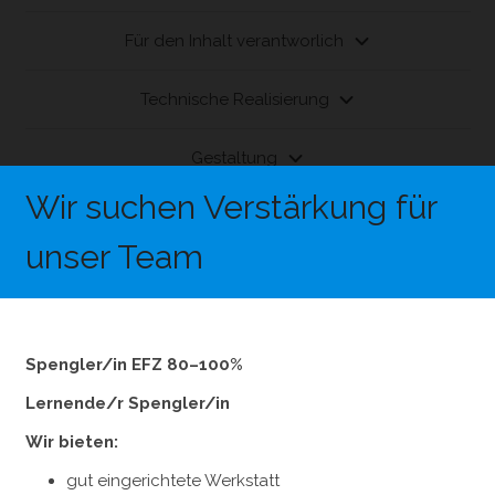
Für den Inhalt verantworlich
Technische Realisierung
Gestaltung
Wir suchen Verstärkung für
Copyright & Urheberrecht
unser Team
Spengler/in EFZ 80–100%
Lernende/r Spengler/in
Wir bieten:
Auf der Suche nach einem hochwertigen und
gut eingerichtete Werkstatt