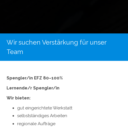
Wir suchen Verstärkung für unser
Wir suchen Verstärkung für unser
Team
Team
Lernende/r
Spengler/in EFZ 80–100%
Spengler/in
Spengler/in EFZ 80–100%
Lernende/r Spengler/in
Wir bieten:
Wir bieten:
gut eingerichtete Werkstatt
gut eingerichtete Werkstatt
selbstständiges Arbeiten
selbstständiges Arbeiten
regionale Aufträge
regionale Aufträge