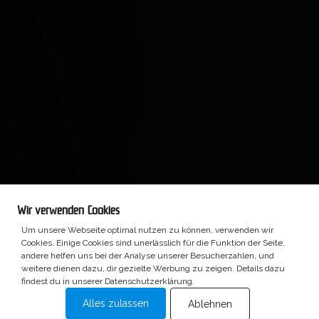
Wir verwenden Cookies
Um unsere Webseite optimal nutzen zu können, verwenden wir
Cookies. Einige Cookies sind unerlässlich für die Funktion der Seite,
andere helfen uns bei der Analyse unserer Besucherzahlen, und
weitere dienen dazu, dir gezielte Werbung zu zeigen. Details dazu
findest du in unserer Datenschutzerklärung.
Alles zulassen
Ablehnen